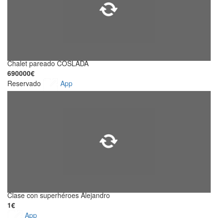
Chalet pareado COSLADA
690000€
Reservado
App
Clase con superhéroes Alejandro
1€
App