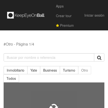
Apps
Iniciar sesión
Crear tour
Premium
#Otro - Página 1/4
Inmobiliario
Yate
Business
Turismo
Otro
Todos