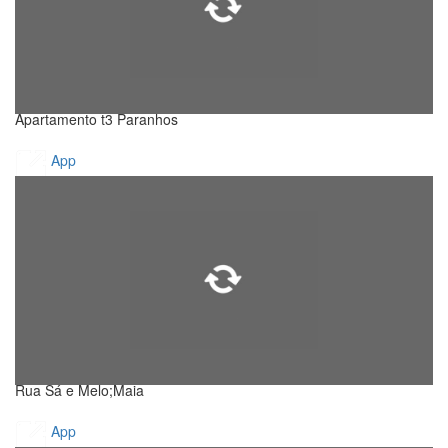
Apartamento t3 Paranhos
App
Rua Sá e Melo;Maia
App