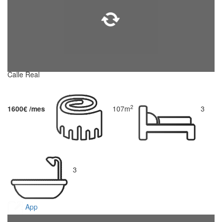
Calle Real
2
1600€ /mes
107m
3
3
App