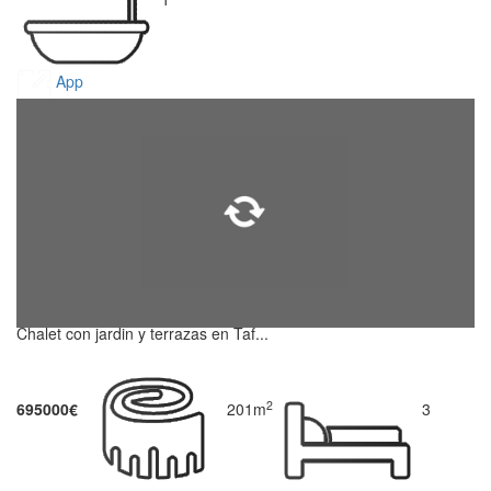
App
Chalet con jardin y terrazas en Taf...
2
695000€
201m
3