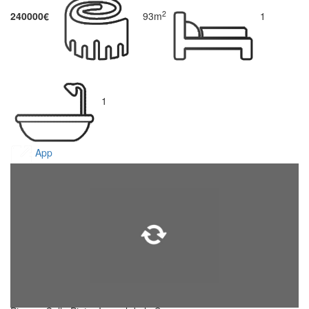
2
240000€
93m
1
1
App