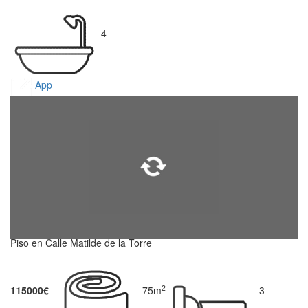
4
App
Piso en Calle Matilde de la Torre
2
115000€
75m
3