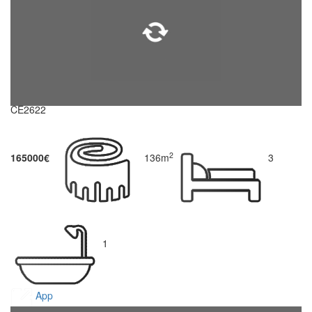
CE2622
2
165000€
136m
3
1
App