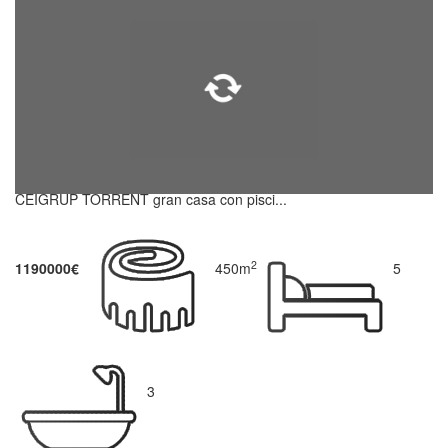
CEIGRUP TORRENT gran casa con pisci...
2
1190000€
450m
5
3