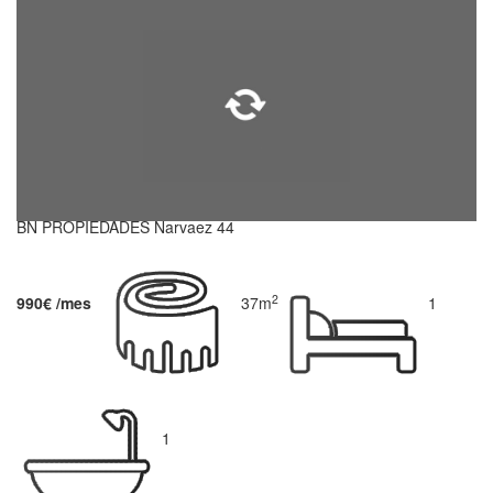
BN PROPIEDADES Narvaez 44
2
990€ /mes
37m
1
1