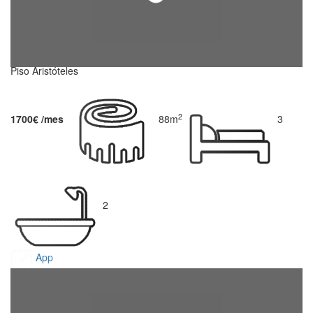
Piso Aristóteles
2
1700€ /mes
88m
3
2
App