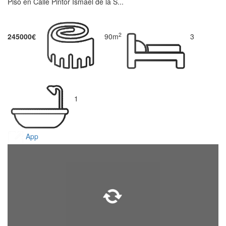
Piso en Calle Pintor Ismael de la S...
2
245000€
90m
3
1
App