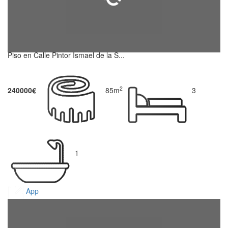
Piso en Calle Pintor Ismael de la S...
2
240000€
85m
3
1
App