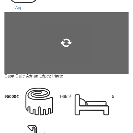
App
Casa Calle Adrián López Iriarte
2
95000€
169m
5
1