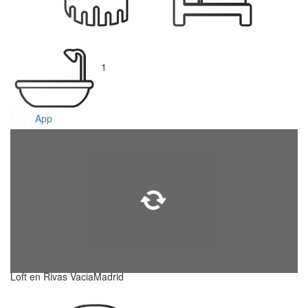
1
App
Loft en Rivas VaciaMadrid