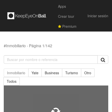
Apps
Iniciar sesión
Crear tour
Premium
#Inmobiliario - Página 1/142
Inmobiliario
Yate
Business
Turismo
Otro
Todos