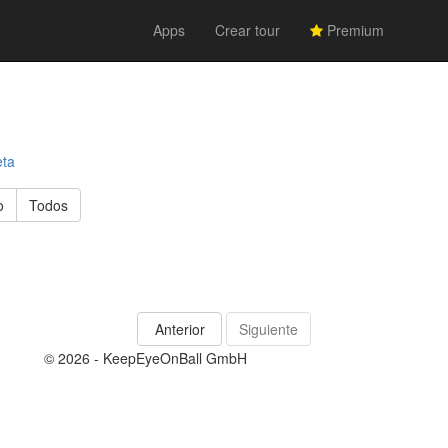
Apps
Crear tour
Premium
eta
o
Todos
Anterior
Siguiente
© 2026 - KeepEyeOnBall GmbH