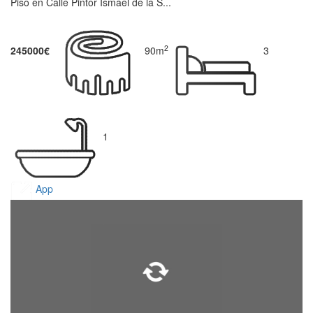
Piso en Calle Pintor Ismael de la S...
2
245000€
90m
3
1
App