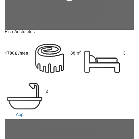
Piso Aristóteles
2
1700€ /mes
88m
3
2
App