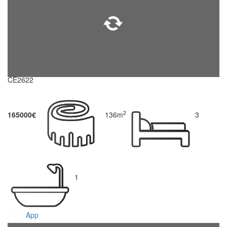
CE2622
2
165000€
136m
3
1
App