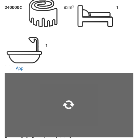
2
240000€
93m
1
1
App