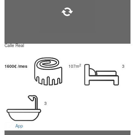
Calle Real
2
1600€ /mes
107m
3
3
App