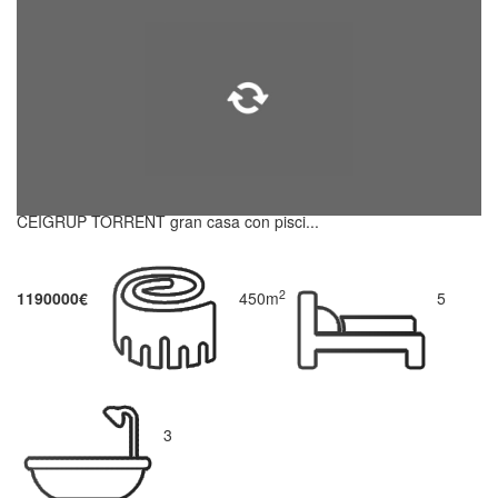
CEIGRUP TORRENT gran casa con pisci...
2
1190000€
450m
5
3