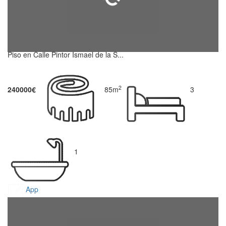
Piso en Calle Pintor Ismael de la S...
2
240000€
85m
3
1
App