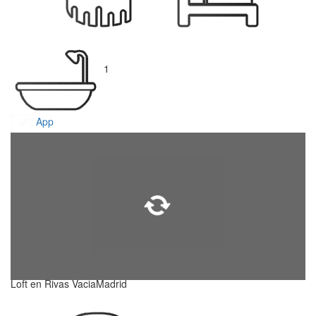
1
App
Loft en Rivas VaciaMadrid