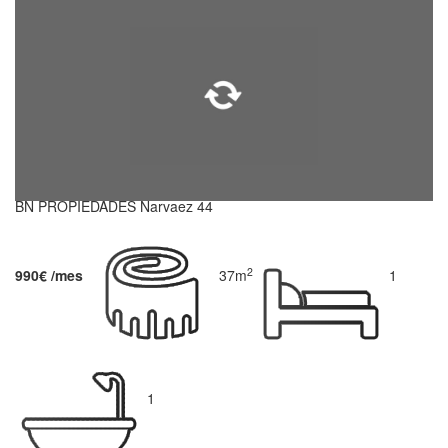
BN PROPIEDADES Narvaez 44
2
990€ /mes
37m
1
1