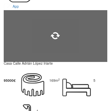
App
Casa Calle Adrián López Iriarte
2
95000€
169m
5
1