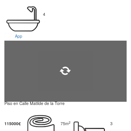
4
App
Piso en Calle Matilde de la Torre
2
115000€
75m
3