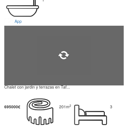
App
Chalet con jardin y terrazas en Taf...
2
695000€
201m
3