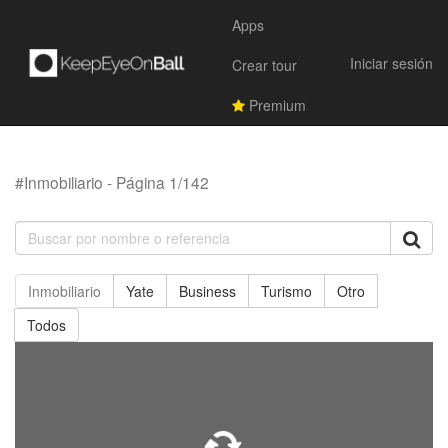
Apps
Iniciar sesión
Crear tour
Premium
#Inmobiliario - Página 1/142
Inmobiliario
Yate
Business
Turismo
Otro
Todos