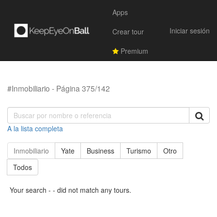
Apps
Iniciar sesión
Crear tour
Premium
#Inmobiliario - Página 375/142
A la lista completa
Inmobiliario
Yate
Business
Turismo
Otro
Todos
Your search - - did not match any tours.