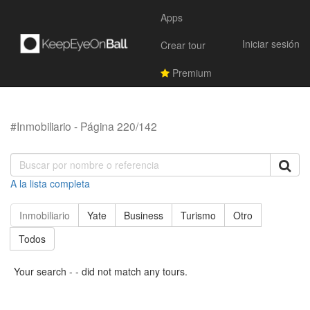
Apps
Iniciar sesión
Crear tour
Premium
#Inmobiliario - Página 220/142
A la lista completa
Inmobiliario
Yate
Business
Turismo
Otro
Todos
Your search - - did not match any tours.