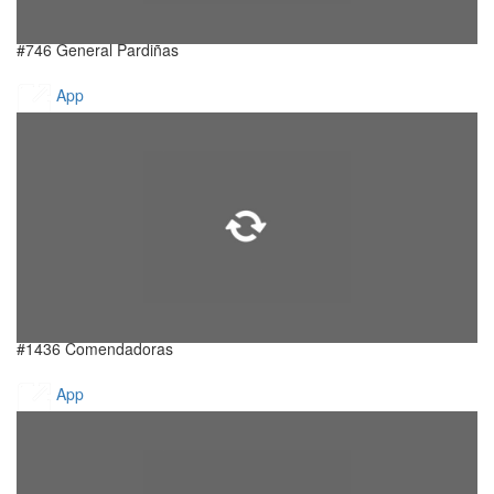
#746 General Pardiñas
App
#1436 Comendadoras
App