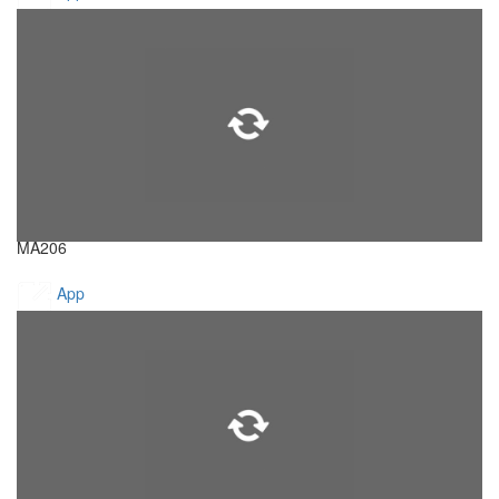
MA206
App