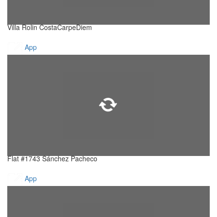
Villa Rolin CostaCarpeDiem
App
Flat #1743 Sánchez Pacheco
App