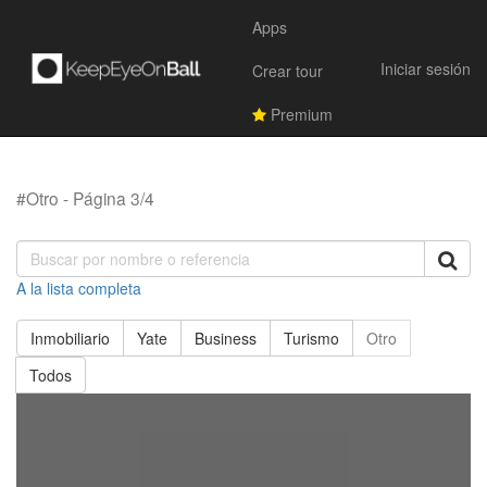
Apps
Iniciar sesión
Crear tour
Premium
#Otro - Página 3/4
A la lista completa
Inmobiliario
Yate
Business
Turismo
Otro
Todos