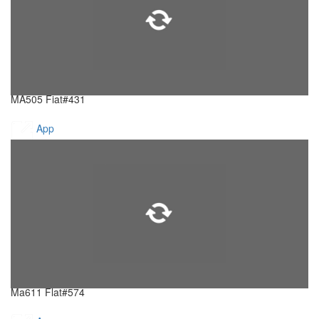
MA505 Fiat#431
App
Ma611 Flat#574