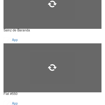
Sainz de Baranda
App
Flat #550
App