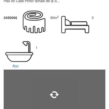
Piso en Calle Pintor Ismael de la S...
2
245000€
90m
3
1
App