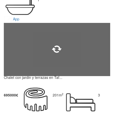
App
Chalet con jardin y terrazas en Taf...
2
695000€
201m
3