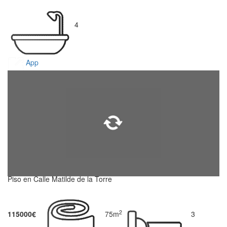
4
App
Piso en Calle Matilde de la Torre
2
115000€
75m
3