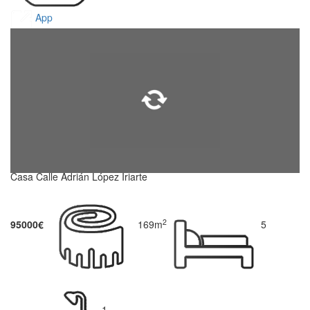
App
Casa Calle Adrián López Iriarte
2
95000€
169m
5
1