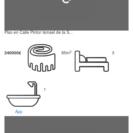
Piso en Calle Pintor Ismael de la S...
2
240000€
85m
3
1
App