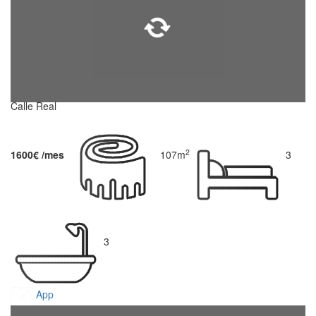
Calle Real
2
1600€ /mes
107m
3
3
App