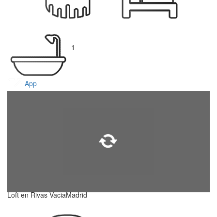
1
App
Loft en Rivas VaciaMadrid