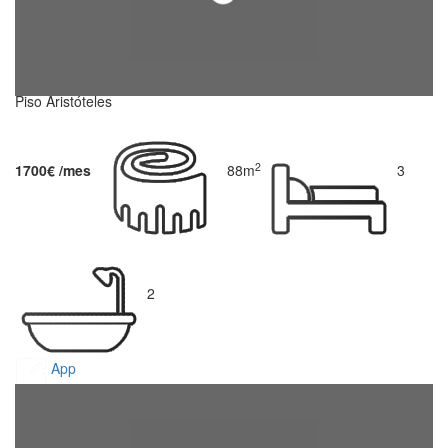
Piso Aristóteles
2
1700€ /mes
88m
3
2
App