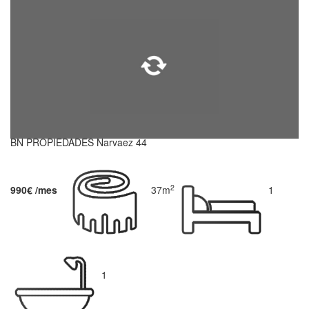
BN PROPIEDADES Narvaez 44
2
990€ /mes
37m
1
1