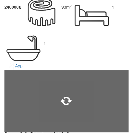
2
240000€
93m
1
1
App