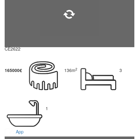
CE2622
2
165000€
136m
3
1
App