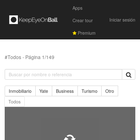
Apps
Iniciar sesión
Crear tour
Premium
#Todos - Página 1/149
Inmobiliario
Yate
Business
Turismo
Otro
Todos