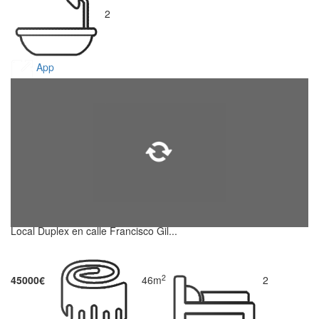
2
App
Local Duplex en calle Francisco Gil...
2
45000€
46m
2