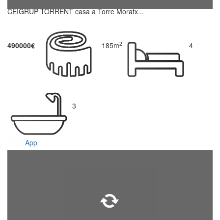
CEIGRUP TORRENT casa a Torre Moratx...
2
490000€
185m
4
3
App