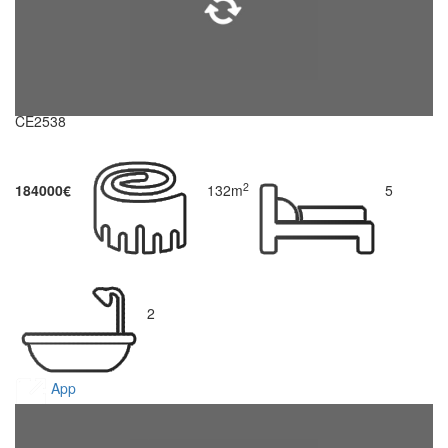
CE2538
2
184000€
132m
5
2
App