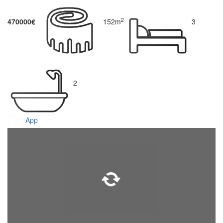
2
470000€
152m
3
2
App