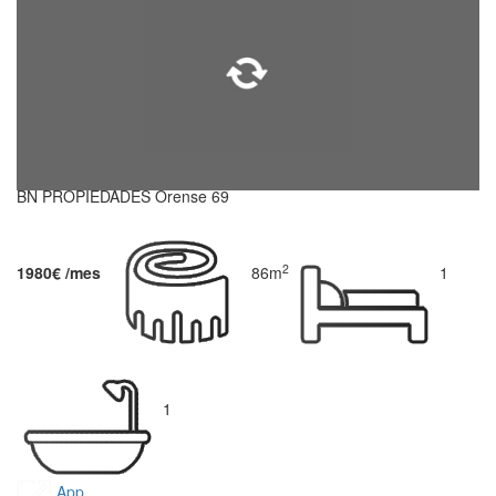
BN PROPIEDADES Orense 69
2
1980€ /mes
86m
1
1
App