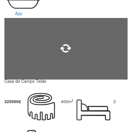
App
Casa de Campo Telde
2
325000€
400m
2