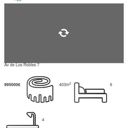
Av de Los Robles 7
2
995000€
403m
6
4