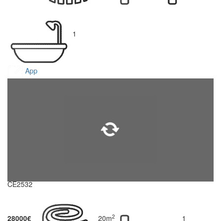
1
App
CE2532
2
28000€
20m
1