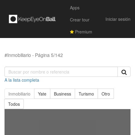
Apps
Iniciar sesión
Crear tour
Premium
#Inmobiliario - Página 5/142
A la lista completa
Inmobiliario
Yate
Business
Turismo
Otro
Todos