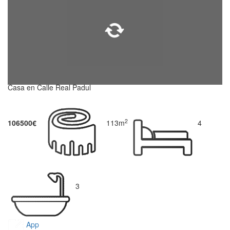
Casa en Calle Real Padul
2
106500€
113m
4
3
App