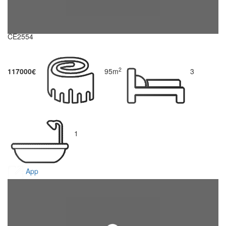
CE2554
2
117000€
95m
3
1
App