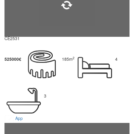
CE2531
2
525000€
185m
4
3
App