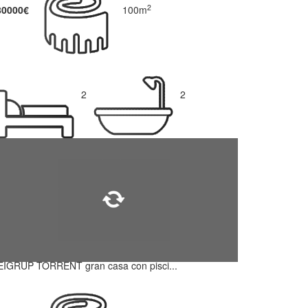
2
80000€
100m
2
2
EIGRUP TORRENT gran casa con pisci...