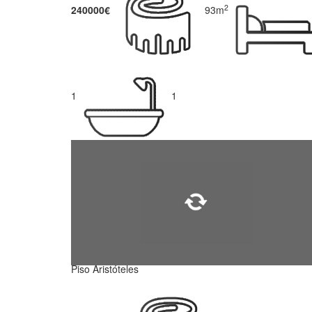
2
240000€
93m
1
1
Piso Aristóteles