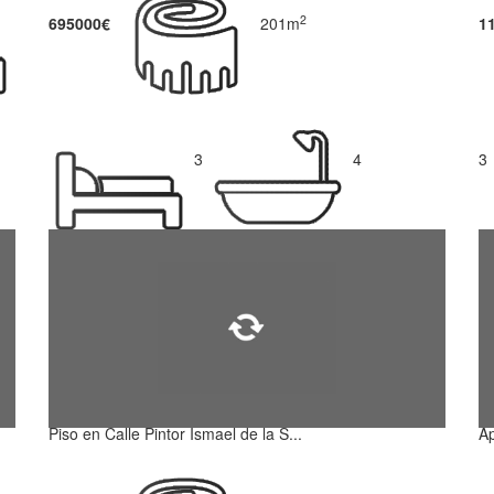
2
695000€
201m
1
3
4
3
Piso en Calle Pintor Ismael de la S...
Ap