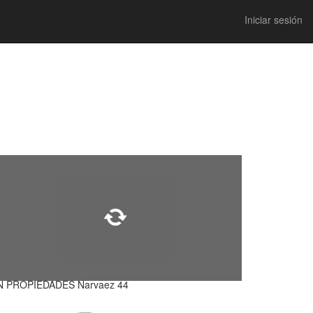
Iniciar sesión
N PROPIEDADES Narvaez 44