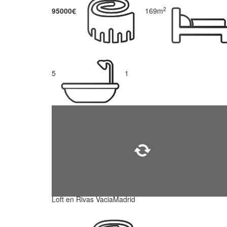
2
95000€
169m
5
1
Loft en Rivas VaciaMadrid