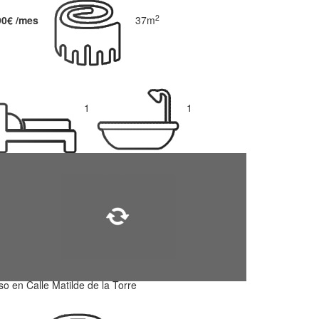
2
90€ /mes
37m
1
1
so en Calle Matilde de la Torre