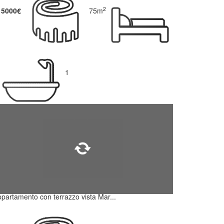
2
15000€
75m
1
partamento con terrazzo vista Mar...