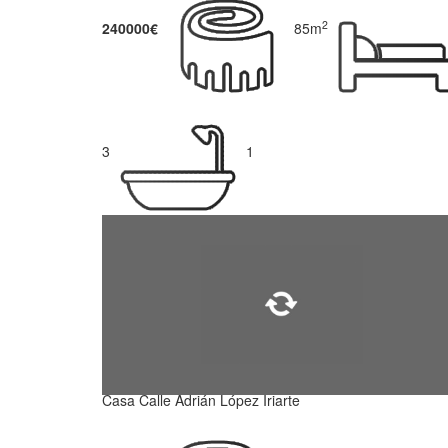
2
240000€
85m
3
1
Casa Calle Adrián López Iriarte