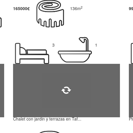
2
165000€
136m
9
3
1
Chalet con jardin y terrazas en Taf...
Pi