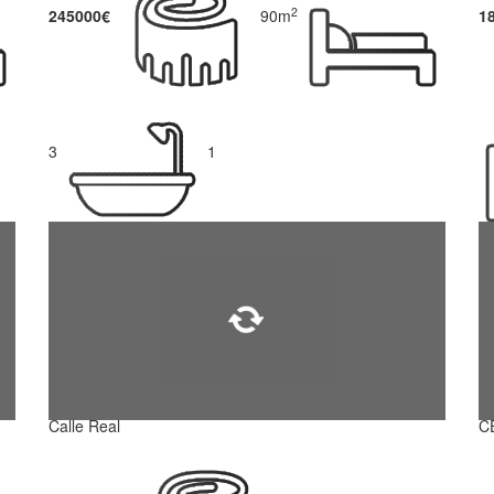
2
245000€
90m
1
3
1
Calle Real
C