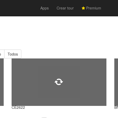
Apps
Crear tour
Premium
o
Todos
CE2622
B