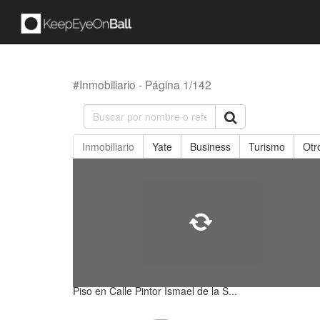
#Inmobiliario - Página 1/142
Inmobiliario
Yate
Business
Turismo
Otr
Piso en Calle Pintor Ismael de la S...