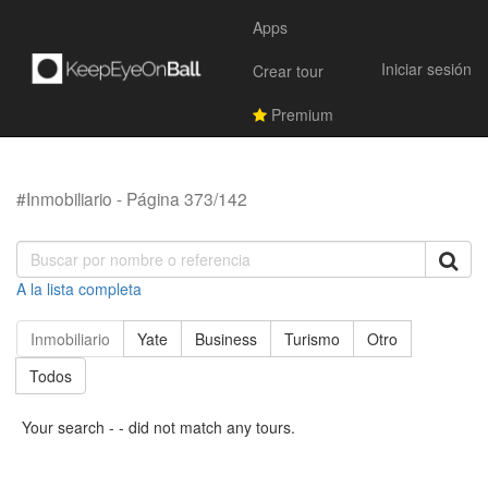
Apps
Iniciar sesión
Crear tour
Premium
#Inmobiliario - Página 373/142
A la lista completa
Inmobiliario
Yate
Business
Turismo
Otro
Todos
Your search - - did not match any tours.