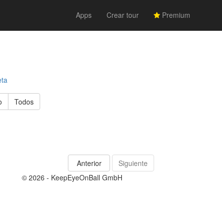
Apps
Crear tour
Premium
eta
o
Todos
Anterior
Siguiente
© 2026 - KeepEyeOnBall GmbH