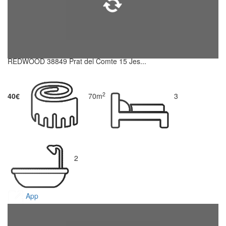
REDWOOD 38849 Prat del Comte 15 Jes...
2
40€
70m
3
2
App