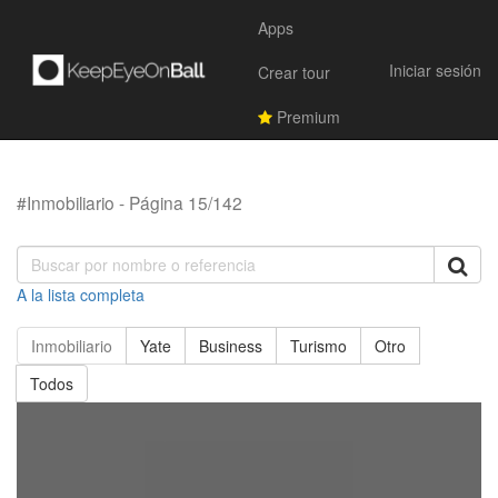
Apps
Iniciar sesión
Crear tour
Premium
#Inmobiliario - Página 15/142
A la lista completa
Inmobiliario
Yate
Business
Turismo
Otro
Todos