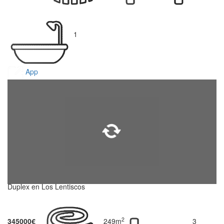
1
App
Duplex en Los Lentiscos
2
345000€
249m
3