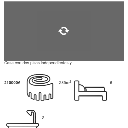
Casa con dos pisos independientes y...
2
210000€
285m
6
2