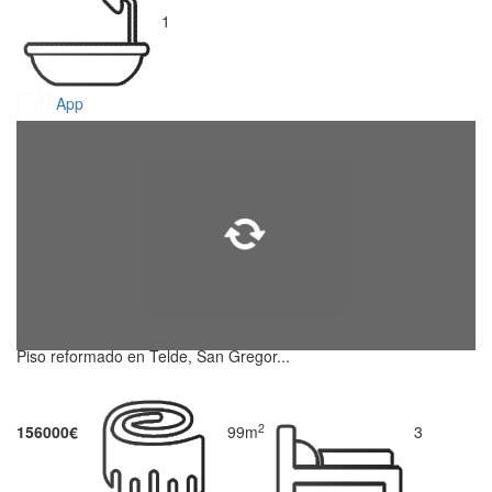
1
App
Piso reformado en Telde, San Gregor...
2
156000€
99m
3