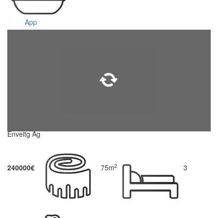
App
Enveitg Ag
2
240000€
75m
3