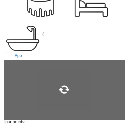
3
App
tour prueba