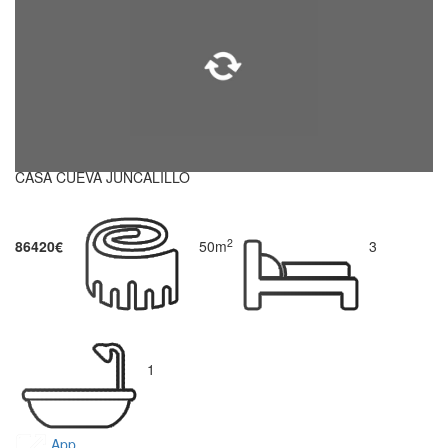
CASA CUEVA JUNCALILLO
2
86420€
50m
3
1
App