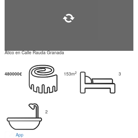
Ático en Calle Rauda Granada
2
480000€
153m
3
2
App