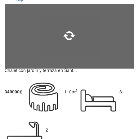
Chalet con jardín y terraza en Sant...
2
349000€
110m
3
2