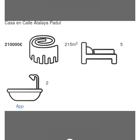
Casa en Calle Atalaya Padul
2
210000€
215m
5
2
App