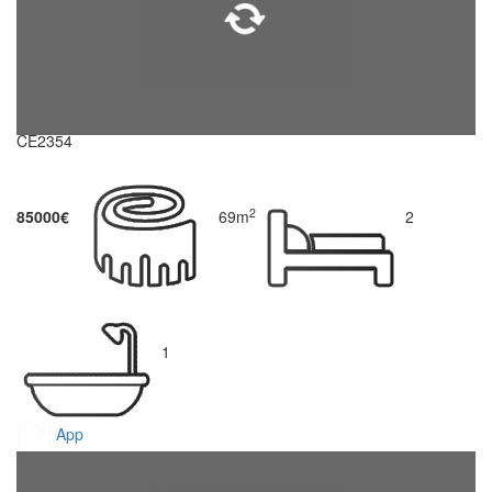
CE2354
2
85000€
69m
2
1
App