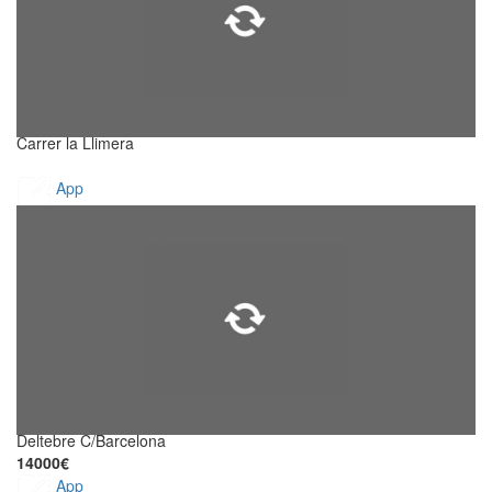
Carrer la Llimera
App
Deltebre C/Barcelona
14000€
App