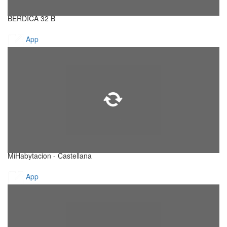
BERDICA 32 B
App
MiHabytacion - Castellana
App