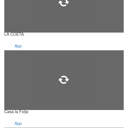
LA COETA
App
Casa la Fotja
App