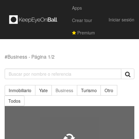
Apps
Iniciar sesión
Crear tour
Premium
#Business - Página 1/2
Inmobiliario
Yate
Business
Turismo
Otro
Todos