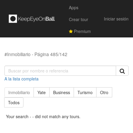
Apps
Iniciar sesión
Crear tour
Premium
#Inmobiliario - Página 485/142
A la lista completa
Inmobiliario
Yate
Business
Turismo
Otro
Todos
Your search - - did not match any tours.