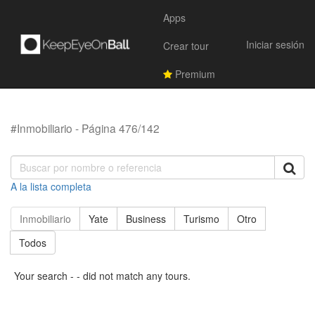
Apps
Iniciar sesión
Crear tour
Premium
#Inmobiliario - Página 476/142
A la lista completa
Inmobiliario
Yate
Business
Turismo
Otro
Todos
Your search - - did not match any tours.