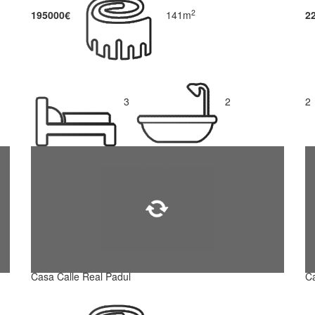
2
195000€
141m
2
3
2
2
Casa Calle Real Padul
Ca