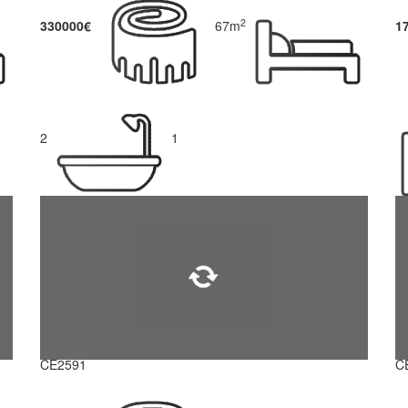
2
330000€
67m
1
2
1
CE2591
C