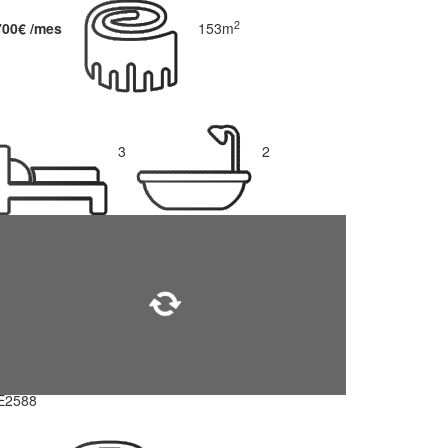
2
700€ /mes
153m
3
2
E2588