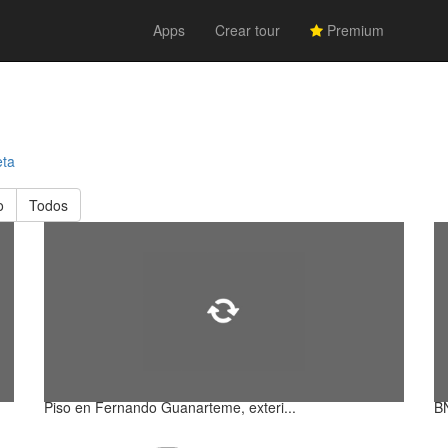
Apps
Crear tour
Premium
eta
o
Todos
Piso en Fernando Guanarteme, exteri...
B