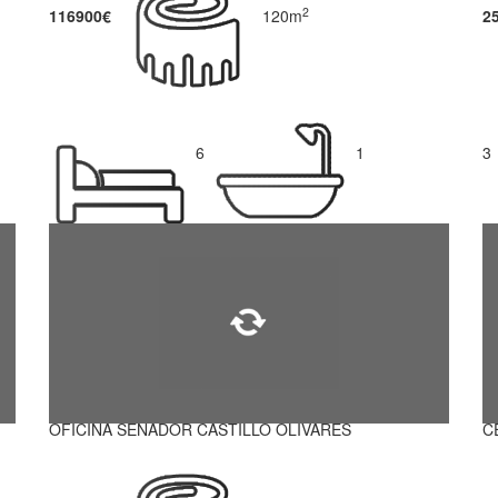
2
116900€
120m
2
6
1
3
OFICINA SENADOR CASTILLO OLIVARES
C