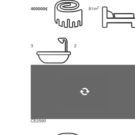
2
400000€
81m
3
2
CE2590