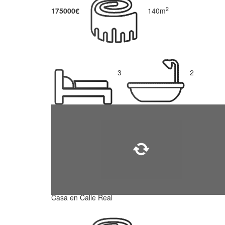
2
175000€
140m
3
2
Casa en Calle Real