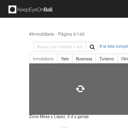
#Inmobiliario - Página 4/142
A la lista compl
Inmobiliario
Yate
Business
Turismo
Otr
Zona Mesa y López, 3 d y garaje