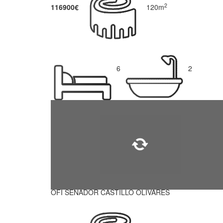
2
116900€
120m
6
2
OFI SENADOR CASTILLO OLIVARES