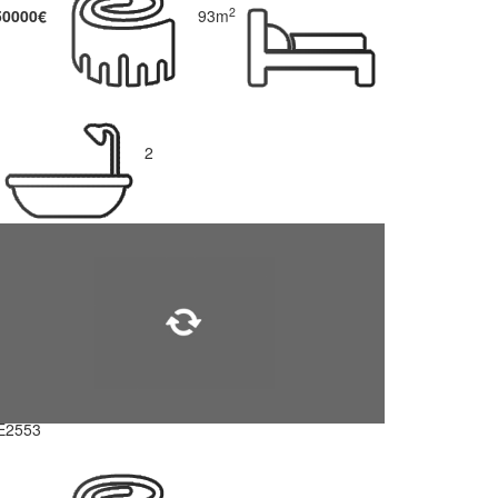
2
50000€
93m
2
E2553