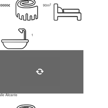
2
20000€
90m
1
lle Alicante