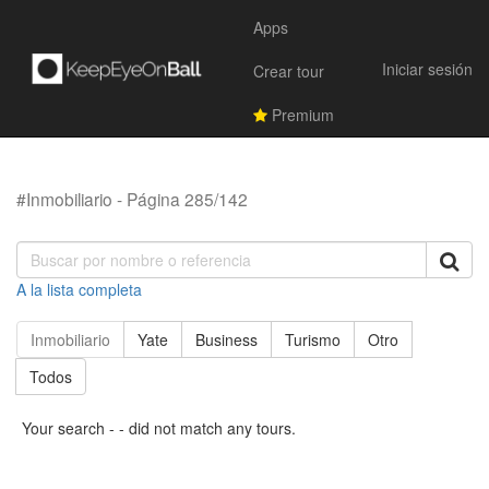
Apps
Iniciar sesión
Crear tour
Premium
#Inmobiliario - Página 285/142
A la lista completa
Inmobiliario
Yate
Business
Turismo
Otro
Todos
Your search - - did not match any tours.