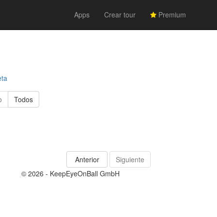
Apps
Crear tour
Premium
eta
o
Todos
Anterior
Siguiente
© 2026 - KeepEyeOnBall GmbH