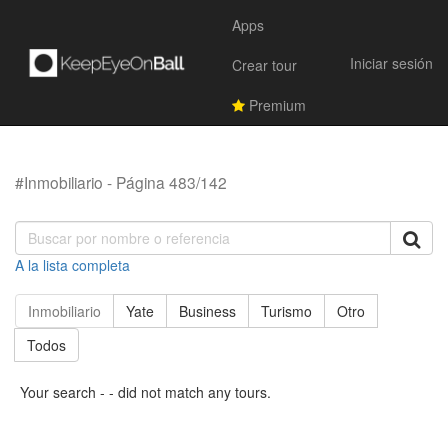
Apps
Iniciar sesión
Crear tour
Premium
#Inmobiliario - Página 483/142
A la lista completa
Inmobiliario
Yate
Business
Turismo
Otro
Todos
Your search - - did not match any tours.