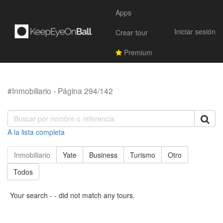
Apps
Iniciar sesión
Crear tour
Premium
#Inmobiliario - Página 294/142
A la lista completa
Inmobiliario
Yate
Business
Turismo
Otro
Todos
Your search - - did not match any tours.