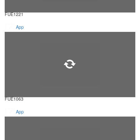
FUE1221
App
FUE1063
App