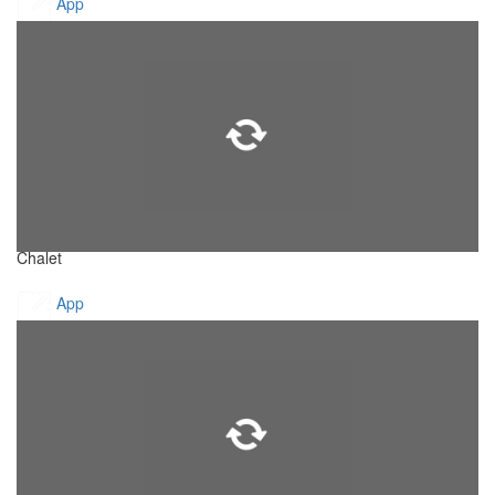
App
Chalet
App