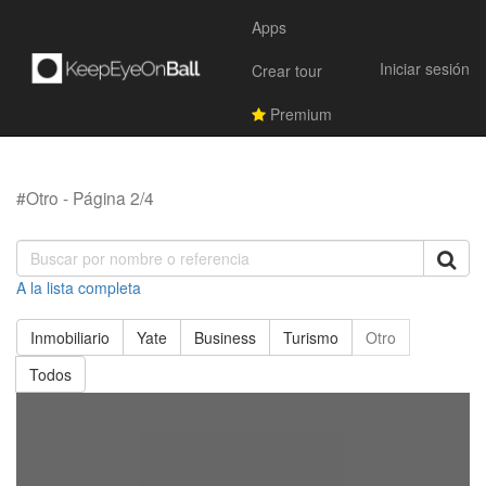
Apps
Iniciar sesión
Crear tour
Premium
#Otro - Página 2/4
A la lista completa
Inmobiliario
Yate
Business
Turismo
Otro
Todos