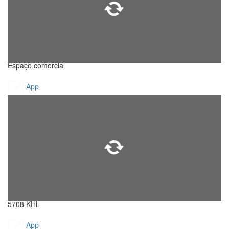
Espaço comercial
App
5708 KHL
App