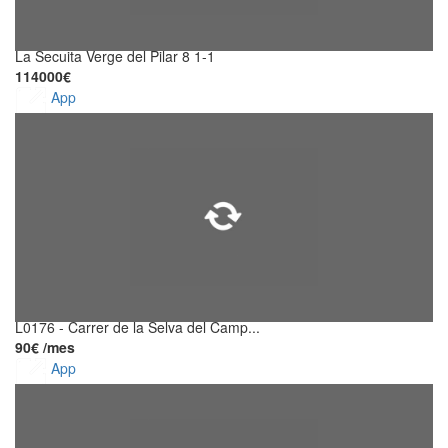
La Secuita Verge del Pilar 8 1-1
114000€
App
L0176 - Carrer de la Selva del Camp...
90€ /mes
App