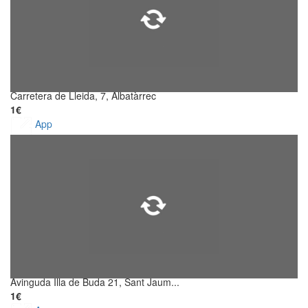
Carretera de Lleida, 7, Albatàrrec
1€
App
Avinguda Illa de Buda 21, Sant Jaum...
1€